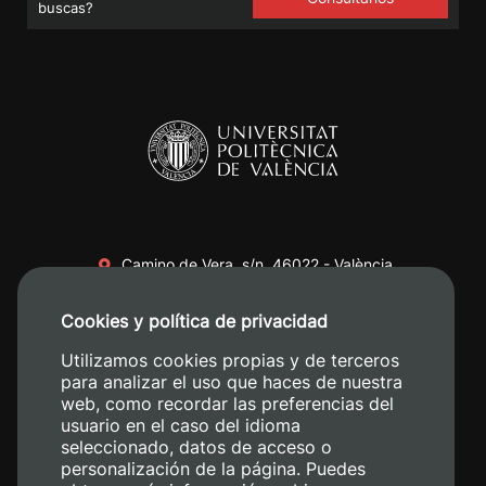
buscas?
Camino de Vera, s/n. 46022 - València
+34 96 387 70 00
Cookies y política de privacidad
+34 620 04 00 50
Utilizamos cookies propias y de terceros
para analizar el uso que haces de nuestra
web, como recordar las preferencias del
usuario en el caso del idioma
seleccionado, datos de acceso o
personalización de la página. Puedes