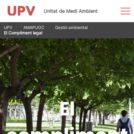
Most
Unitat de Medi Ambient
men
Vés
UPV
AMAPUOC
Gestió ambiental
al
El Compliment legal
contingut
El