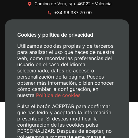
Camino de Vera, s/n. 46022 - València
+34 96 387 70 00
+34 620 04 00 50
Cookies y política de privacidad
Utilizamos cookies propias y de terceros
para analizar el uso que haces de nuestra
web, como recordar las preferencias del
usuario en el caso del idioma
seleccionado, datos de acceso o
personalización de la página. Puedes
obtener más información, o bien conocer
cómo cambiar la configuración, en
nuestra
Política de cookies
Pulsa el botón ACEPTAR para confirmar
que has leído y aceptado la información
Avís legal
presentada. Si deseas modificar la
Política de cookies
configuración de las cookies pulsa
Política de privacitat
PERSONALIZAR. Después de aceptar, no
volveremos a mostrarte este mensaje.
Gestiona les galetes