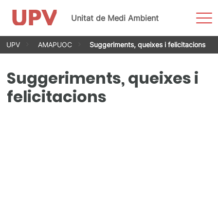
Most
Unitat de Medi Ambient
men
Vés
UPV
AMAPUOC
Suggeriments, queixes i felicitacions
al
contingut
Suggeriments, queixes i
felicitacions