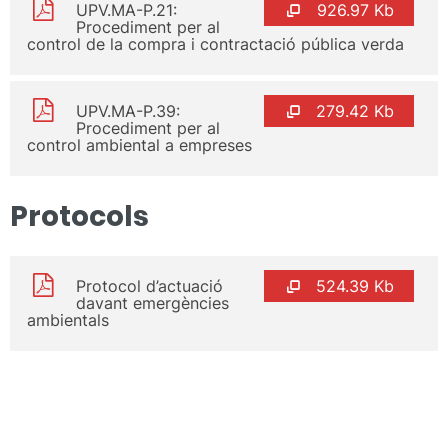
UPV.MA-P.21:
926.97 Kb
Procediment per al
control de la compra i contractació pública verda
UPV.MA-P.39:
279.42 Kb
Procediment per al
control ambiental a empreses
Protocols
Protocol d’actuació
524.39 Kb
davant emergències
ambientals