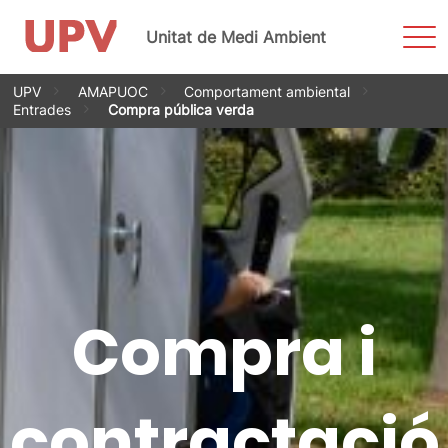
Most
Unitat de Medi Ambient
men
Vés
UPV
AMAPUOC
Comportament ambiental
al
Entrades
Compra pública verda
contingut
Compra i
contractació