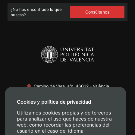
¿No has encontrado lo que
Consúltanos
buscas?
Camino de Vera, s/n. 46022 - València
+34 96 387 70 00
Cookies y política de privacidad
+34 620 04 00 50
Utilizamos cookies propias y de terceros
para analizar el uso que haces de nuestra
web, como recordar las preferencias del
usuario en el caso del idioma