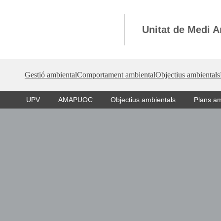
Vés
al
Unitat de Medi 
contingut
Gestió ambiental
Comportament ambiental
Objectius ambientals
UPV
AMAPUOC
Objectius ambientals
Plans am