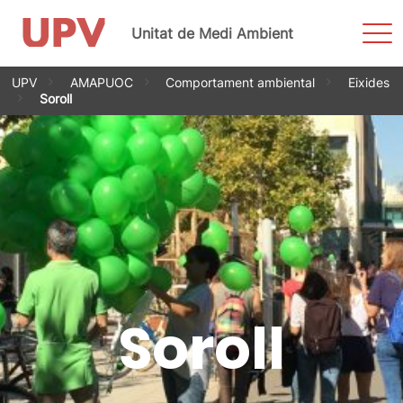
Most
Unitat de Medi Ambient
men
Vés
UPV
AMAPUOC
Comportament ambiental
Eixides
al
Soroll
contingut
Soroll