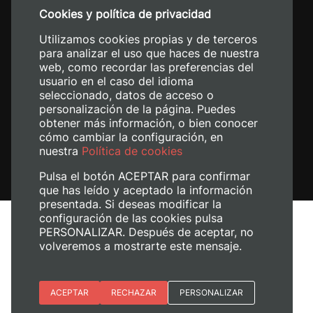
Cookies y política de privacidad
+34 620 04 00 50
Utilizamos cookies propias y de terceros
para analizar el uso que haces de nuestra
web, como recordar las preferencias del
usuario en el caso del idioma
seleccionado, datos de acceso o
personalización de la página. Puedes
obtener más información, o bien conocer
cómo cambiar la configuración, en
nuestra
Política de cookies
Pulsa el botón ACEPTAR para confirmar
que has leído y aceptado la información
presentada. Si deseas modificar la
configuración de las cookies pulsa
Avís legal
PERSONALIZAR. Después de aceptar, no
Política de cookies
volveremos a mostrarte este mensaje.
Política de privacitat
Gestiona les galetes
Esenciales
ACEPTAR
RECHAZAR
PERSONALIZAR
© 2026
Universitat Politècnica de València