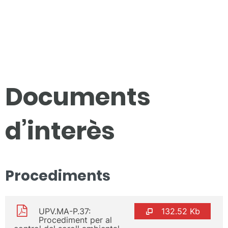
Documents
d’interès
Procediments
UPV.MA-P.37:
132.52 Kb
Procediment per al