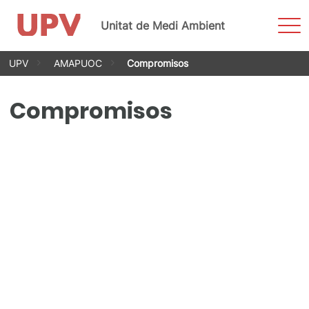
Most
Unitat de Medi Ambient
men
Vés
UPV
AMAPUOC
Compromisos
al
contingut
Compromisos