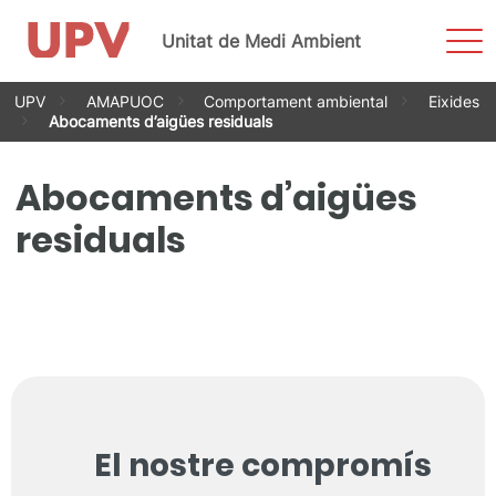
Most
Unitat de Medi Ambient
men
Vés
UPV
AMAPUOC
Comportament ambiental
Eixides
al
Abocaments d’aigües residuals
contingut
Abocaments d’aigües
residuals
El nostre compromís