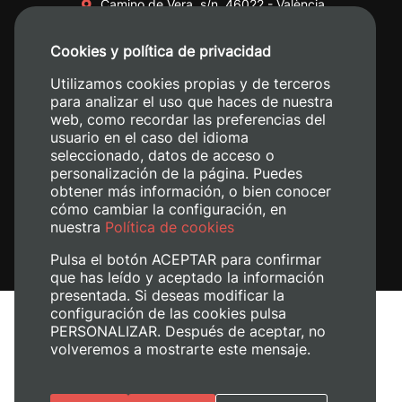
Camino de Vera, s/n. 46022 - València
+34 96 387 70 00
Cookies y política de privacidad
+34 620 04 00 50
Utilizamos cookies propias y de terceros
para analizar el uso que haces de nuestra
web, como recordar las preferencias del
usuario en el caso del idioma
seleccionado, datos de acceso o
personalización de la página. Puedes
obtener más información, o bien conocer
cómo cambiar la configuración, en
nuestra
Política de cookies
Pulsa el botón ACEPTAR para confirmar
que has leído y aceptado la información
presentada. Si deseas modificar la
configuración de las cookies pulsa
Avís legal
PERSONALIZAR. Después de aceptar, no
Política de cookies
volveremos a mostrarte este mensaje.
Política de privacitat
Gestiona les galetes