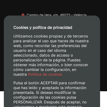
Camino de Vera, s/n. 46022 - València
+34 96 387 70 00
Cookies y política de privacidad
+34 620 04 00 50
Utilizamos cookies propias y de terceros
para analizar el uso que haces de nuestra
web, como recordar las preferencias del
usuario en el caso del idioma
seleccionado, datos de acceso o
personalización de la página. Puedes
obtener más información, o bien conocer
cómo cambiar la configuración, en
nuestra
Política de cookies
Pulsa el botón ACEPTAR para confirmar
que has leído y aceptado la información
presentada. Si deseas modificar la
configuración de las cookies pulsa
Aviso legal
PERSONALIZAR. Después de aceptar, no
volveremos a mostrarte este mensaje.
Política de cookies