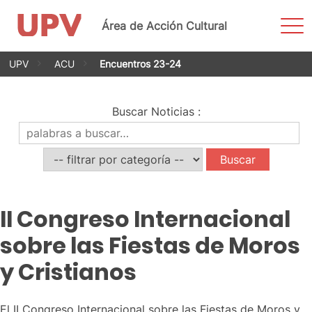
Most
Área de Acción Cultural
men
Saltar
UPV
ACU
Encuentros 23-24
al
contenido
Buscar Noticias
:
II Congreso Internacional
sobre las Fiestas de Moros
y Cristianos
El II Congreso Internacional sobre las Fiestas de Moros y