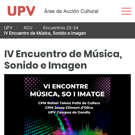
Most
Área de Acción Cultural
men
Saltar
UPV
ACU
Encuentros 23-24
al
IV Encuentro de Música, Sonido e Imagen
contenido
IV Encuentro de Música,
Sonido e Imagen