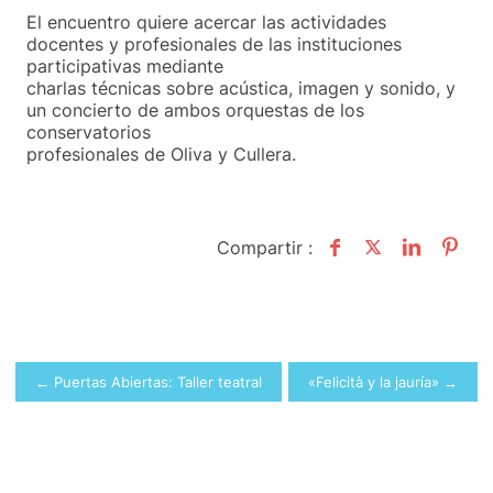
El encuentro quiere acercar las actividades
docentes y profesionales de las instituciones
participativas mediante
charlas técnicas sobre acústica, imagen y sonido, y
un concierto de ambos orquestas de los
conservatorios
profesionales de Oliva y Cullera.
Compartir :
Navegación
← Puertas Abiertas: Taller teatral
«Felicità y la jauría» →
de
entradas