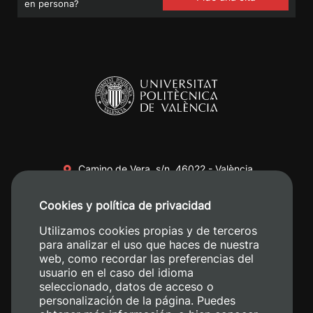
en persona?
Camino de Vera, s/n. 46022 - València
+34 96 387 70 00
Cookies y política de privacidad
+34 620 04 00 50
Utilizamos cookies propias y de terceros
para analizar el uso que haces de nuestra
web, como recordar las preferencias del
usuario en el caso del idioma
seleccionado, datos de acceso o
personalización de la página. Puedes