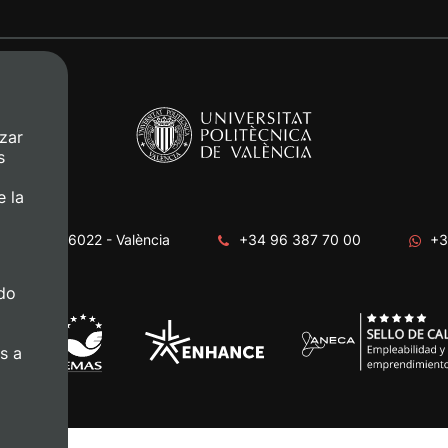
zar
s
e la
era, s/n. 46022 - València
+34 96 387 70 00
+3
do
s a