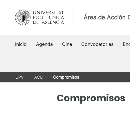
Saltar
al
Área de Acción C
contenido
Inicio
Agenda
Cine
Convocatorias
En
UPV
ACU
Compromisos
Compromisos