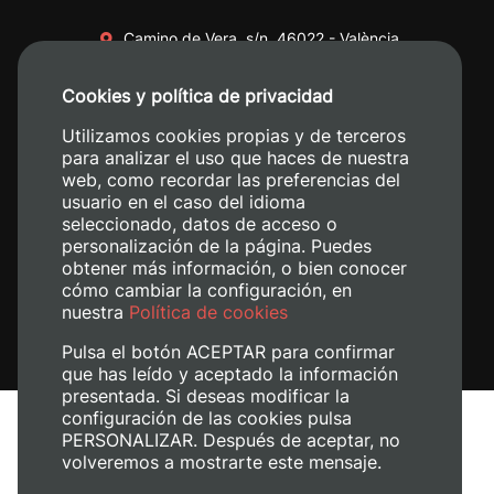
Camino de Vera, s/n. 46022 - València
+34 96 387 70 00
Cookies y política de privacidad
+34 620 04 00 50
Utilizamos cookies propias y de terceros
para analizar el uso que haces de nuestra
web, como recordar las preferencias del
usuario en el caso del idioma
seleccionado, datos de acceso o
personalización de la página. Puedes
obtener más información, o bien conocer
cómo cambiar la configuración, en
nuestra
Política de cookies
Pulsa el botón ACEPTAR para confirmar
que has leído y aceptado la información
presentada. Si deseas modificar la
configuración de las cookies pulsa
Aviso legal
PERSONALIZAR. Después de aceptar, no
Política de cookies
volveremos a mostrarte este mensaje.
Política de privacidad