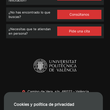
felicitación?
¿No has encontrado lo que
Consúltanos
buscas?
¿Necesitas que te atiendan
Pide una cita
en persona?
Camino de Vera, s/n. 46022 - València
+34 96 387 70 00
Cookies y política de privacidad
+34 620 04 00 50