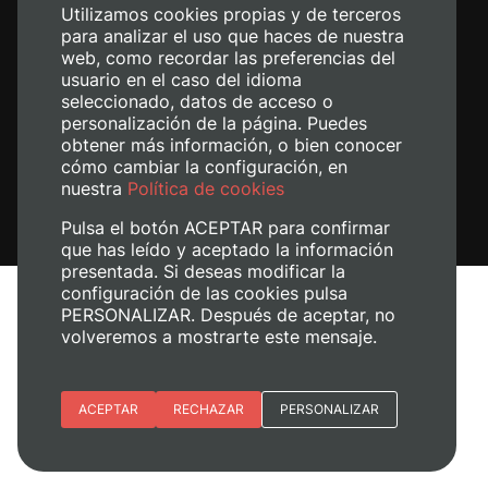
Utilizamos cookies propias y de terceros
para analizar el uso que haces de nuestra
web, como recordar las preferencias del
usuario en el caso del idioma
seleccionado, datos de acceso o
personalización de la página. Puedes
obtener más información, o bien conocer
cómo cambiar la configuración, en
nuestra
Política de cookies
Pulsa el botón ACEPTAR para confirmar
que has leído y aceptado la información
presentada. Si deseas modificar la
configuración de las cookies pulsa
Aviso legal
PERSONALIZAR. Después de aceptar, no
volveremos a mostrarte este mensaje.
Política de cookies
Política de privacidad
Gestionar cookies
Esenciales
ACEPTAR
RECHAZAR
PERSONALIZAR
© 2026
Universitat Politècnica de València
Preferencias del sitio (idioma)
Analítica