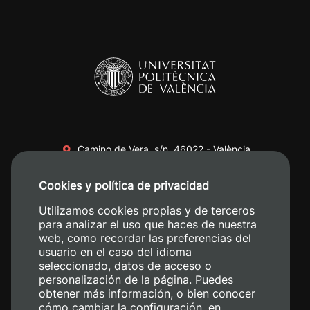
Camino de Vera, s/n. 46022 - València
+34 96 387 70 00
Cookies y política de privacidad
+34 620 04 00 50
Utilizamos cookies propias y de terceros
para analizar el uso que haces de nuestra
web, como recordar las preferencias del
usuario en el caso del idioma
seleccionado, datos de acceso o
personalización de la página. Puedes
obtener más información, o bien conocer
cómo cambiar la configuración, en