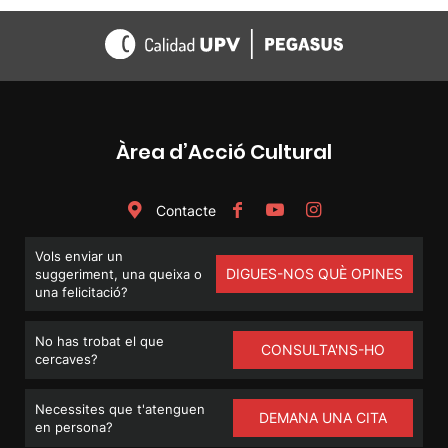
Àrea d’Acció Cultural
Contacte
Vols enviar un
DIGUES-NOS QUÈ OPINES
suggeriment, una queixa o
una felicitació?
No has trobat el que
CONSULTA'NS-HO
cercaves?
Necessites que t'atenguen
DEMANA UNA CITA
en persona?