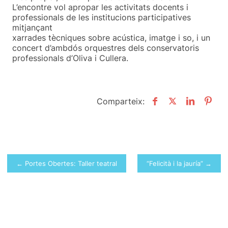
L’encontre vol apropar les activitats docents i
professionals de les institucions participatives
mitjançant
xarrades tècniques sobre acústica, imatge i so, i un
concert d’ambdós orquestres dels conservatoris
professionals d’Oliva i Cullera.
Comparteix:
Navegació
← Portes Obertes: Taller teatral
“Felicità i la jauría” →
d'entrades