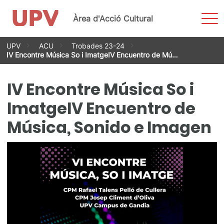
Most
Àrea d'Acció Cultural
men
Vés
UPV
ACU
Trobades 23-24
al
IV Encontre Música So i ImatgeIV Encuentro de Mú…
contingut
IV Encontre Música So i
ImatgeIV Encuentro de
Música, Sonido e Imagen