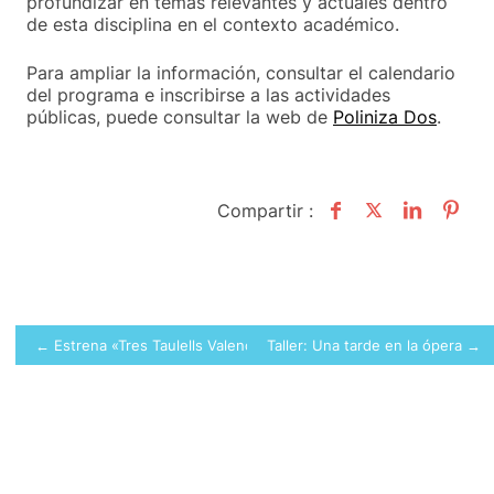
profundizar en temas relevantes y actuales dentro
de esta disciplina en el contexto académico.
Para ampliar la información, consultar el calendario
del programa e inscribirse a las actividades
públicas, puede consultar la web de
Poliniza Dos
.
Compartir :
Navegación
← Estrena «Tres Taulells Valencians»
Taller: Una tarde en la ópera →
de
entradas