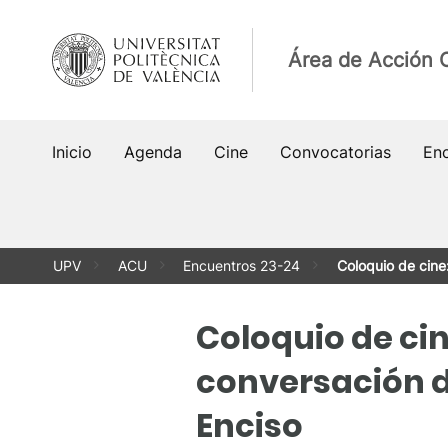
Saltar
al
Área de Acción C
contenido
Inicio
Agenda
Cine
Convocatorias
En
UPV
ACU
Encuentros 23-24
Coloquio de cine
Coloquio de cin
conversación d
Enciso