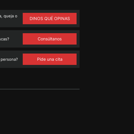
, queja o
DINOS QUÉ OPINAS
Consúltanos
scas?
Pide una cita
 persona?