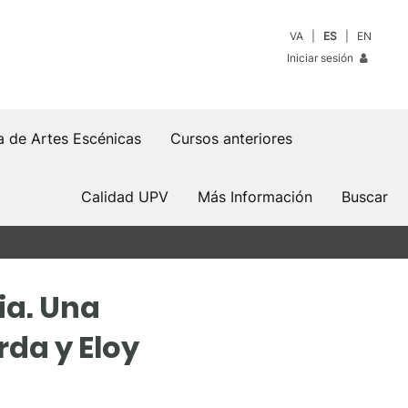
VA
ES
EN
Iniciar sesión
a de Artes Escénicas
Cursos anteriores
Calidad UPV
Más Información
Buscar
ia. Una
da y Eloy