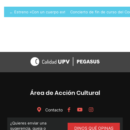
Navegación
← Estreno «Con un cuerpo extraño»
Concierto de fin de curso del C
de
entradas
Área de Acción Cultural
Contacto
¿Quieres enviar una
DINOS QUÉ OPINAS
sugerencia, queja o