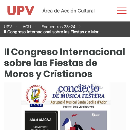
Most
Área de Acción Cultural
men
Saltar
UPV
ACU
Encuentros 23-24
al
II Congreso Internacional sobre las Fiestas de Mor…
contenido
II Congreso Internacional
sobre las Fiestas de
Moros y Cristianos