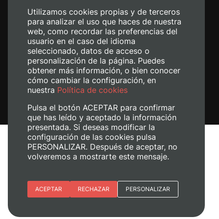
Utilizamos cookies propias y de terceros
para analizar el uso que haces de nuestra
web, como recordar las preferencias del
usuario en el caso del idioma
seleccionado, datos de acceso o
personalización de la página. Puedes
obtener más información, o bien conocer
cómo cambiar la configuración, en
nuestra
Política de cookies
Pulsa el botón ACEPTAR para confirmar
que has leído y aceptado la información
presentada. Si deseas modificar la
configuración de las cookies pulsa
Aviso legal
PERSONALIZAR. Después de aceptar, no
volveremos a mostrarte este mensaje.
Política de cookies
Política de privacidad
Gestionar cookies
Esenciales
ACEPTAR
RECHAZAR
PERSONALIZAR
© 2026
Universitat Politècnica de València
Preferencias del sitio (idioma)