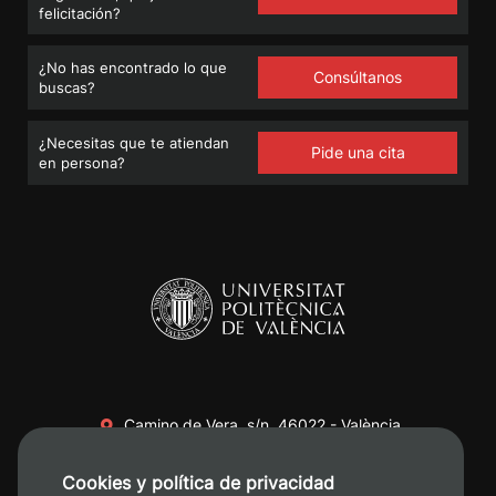
felicitación?
¿No has encontrado lo que
Consúltanos
buscas?
¿Necesitas que te atiendan
Pide una cita
en persona?
Camino de Vera, s/n. 46022 - València
+34 96 387 70 00
Cookies y política de privacidad
+34 620 04 00 50