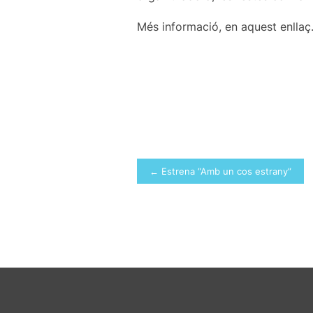
Més informació, en aquest enllaç
Navegació
← Estrena “Amb un cos estrany”
d'entrades