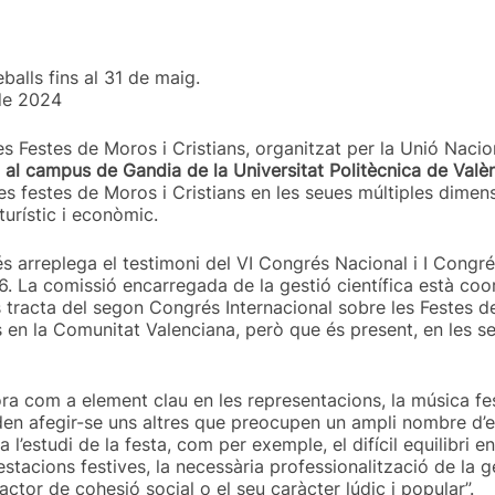
eballs fins al 31 de maig.
 de 2024
les Festes de Moros i Cristians, organitzat per la Unió Naci
, al campus de Gandia de la Universitat Politècnica de Valè
les festes de Moros i Cristians en les seues múltiples dime
 turístic i econòmic.
s arreplega el testimoni del VI Congrés Nacional i I Congré
16. La comissió encarregada de la gestió científica està co
s tracta del segon Congrés Internacional sobre les Festes d
 en la Comunitat Valenciana, però que és present, en les se
ora com a element clau en les representacions, la música fest
en afegir-se uns altres que preocupen un ampli nombre d’ex
 l’estudi de la festa, com per exemple, el difícil equilibri e
stacions festives, la necessària professionalització de la ge
ctor de cohesió social o el seu caràcter lúdic i popular”.