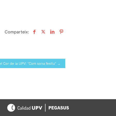
Comparteix:
el Cor de la UPV: “Com sona l’estiu” →