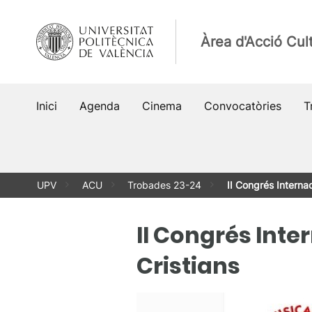
Vés
al
Àrea d'Acció Cult
contingut
Inici
Agenda
Cinema
Convocatòries
T
UPV
ACU
Trobades 23-24
II Congrés Interna
II Congrés Inte
Cristians