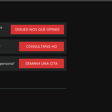
na
DIGUES-NOS QUÈ OPINES
CONSULTA'NS-HO
?
DEMANA UNA CITA
 persona?