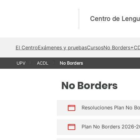
Saltar
al
Centro de Lengu
contenido
El Centro
Exámenes y pruebas
Cursos
No Borders
+C
UPV
ACDL
No Borders
No Borders
Resoluciones Plan No B
Plan No Borders 2026-