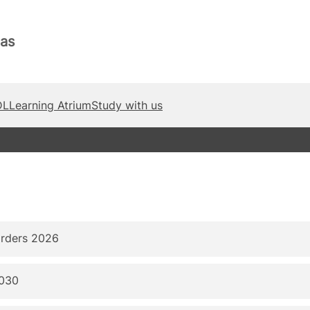
as
DL
Learning Atrium
Study with us
orders 2026
2030