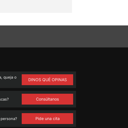
, queja o
DINOS QUÉ OPINAS
Consúltanos
scas?
Pide una cita
 persona?