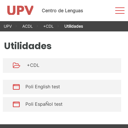
Most
Centro de Lenguas
men
Saltar
UPV
ACDL
+CDL
Utilidades
al
contenido
Utilidades
+CDL
Poli English test
Poli EspaÑol test