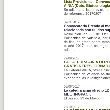
Lista Provisional - Convoc
AINIA (Dpto. Biotecnología
Se adjunta la lista provisiona
de referencia 20170207
07/11/2017
Convocatoria Premio al mej
relacionada con fluidos su
Resolución de 30 de Octub
Politècnica de València, por
de final de grado sobre temát
el año 2017, que se regira
adjunto.
29/09/2017
LA CÁTEDRA AINIA OFRE
GRATIS A TRES JORNAD
La Cátedra AINIA, ofrece cin
Politècnica de València asist
expondrán las investigacione
08/06/2017
La catedra ainia ofreció 12
MEETINGPACK
El pasado 29 de Mayo.
26/10/2012