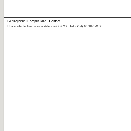
Getting here
I
Campus Map
I
Contact
Universitat Politècnica de València © 2020 · Tel. (+34) 96 387 70 00