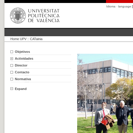
Idioma · language
Home UPV
::
CATainia
Objetivos
Actividades
Director
Contacto
Normativa
Expand