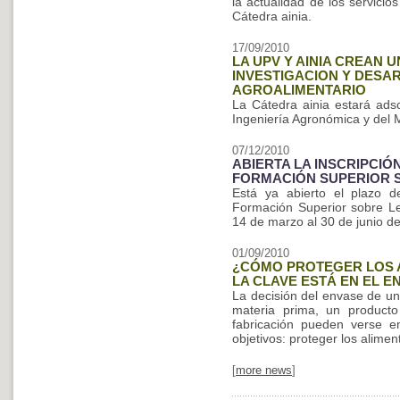
la actualidad de los servicio
Cátedra ainia.
17/09/2010
LA UPV Y AINIA CREAN 
INVESTIGACION Y DES
AGROALIMENTARIO
La Cátedra ainia estará ads
Ingeniería Agronómica y del 
07/12/2010
ABIERTA LA INSCRIPCIÓN
FORMACIÓN SUPERIOR S
Está ya abierto el plazo d
Formación Superior sobre Leg
14 de marzo al 30 de junio d
01/09/2010
¿CÓMO PROTEGER LOS A
LA CLAVE ESTÁ EN EL E
La decisión del envase de un
materia prima, un producto
fabricación pueden verse 
objetivos: proteger los alime
[
more news
]