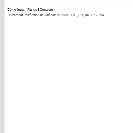
Cómo llegar
I
Planos
I
Contacto
Universitat Politècnica de València © 2020 · Tel. (+34) 96 387 70 00