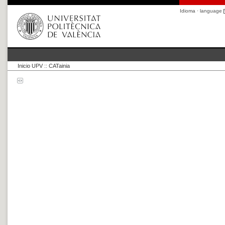
Idioma · language
Inicio UPV
::
CATainia