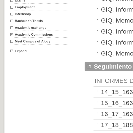
Exams
Employment
GIQ. Infor
Internship
GIQ. Memor
Bachelor's Thesis
Academic exchange
GIQ. Infor
Academic Commissions
GIQ. Infor
Meet Campus of Alcoy
Expand
GIQ. Memori
Seguimiento
INFORMES 
14_15_166
15_16_166
16_17_166
17_18_188