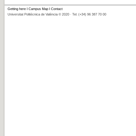
Getting here
I
Campus Map
I
Contact
Universitat Politècnica de València © 2020 · Tel. (+34) 96 387 70 00