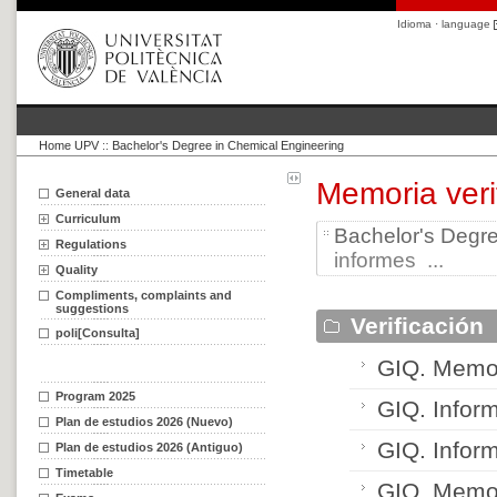
Idioma · language
Home UPV
::
Bachelor's Degree in Chemical Engineering
Memoria veri
General data
Curriculum
Bachelor's Degre
Regulations
informes ...
Quality
Compliments, complaints and
suggestions
Verificación
poli[Consulta]
GIQ. Memor
Program 2025
GIQ. Infor
Plan de estudios 2026 (Nuevo)
GIQ. Infor
Plan de estudios 2026 (Antiguo)
Timetable
GIQ. Memor