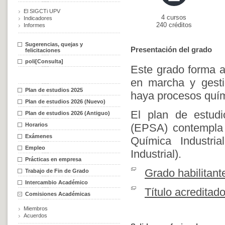
El SIGCTi UPV
4 cursos
Indicadores
240 créditos
Informes
Sugerencias, quejas y
Presentación del grado
felicitaciones
poli[Consulta]
Este grado forma a
en marcha y gesti
Plan de estudios 2025
haya procesos quím
Plan de estudios 2026 (Nuevo)
El plan de estudi
Plan de estudios 2026 (Antiguo)
Horarios
(EPSA) contempla 
Exámenes
Química Industri
Empleo
Industrial).
Prácticas en empresa
Grado habilitant
Trabajo de Fin de Grado
Intercambio Académico
Título acreditad
Comisiones Académicas
Miembros
Acuerdos