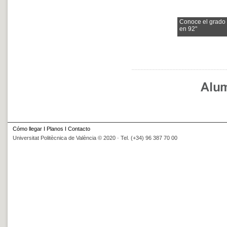
Conoce el grado
en 92"
Cómo llegar
I
Planos
I
Contacto
Universitat Politècnica de València © 2020 · Tel. (+34) 96 387 70 00