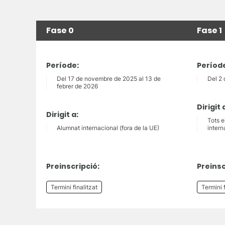
Fase 0
Fase 1
Període:
Períod
Del 17 de novembre de 2025 al 13 de
Del 2 
febrer de 2026
Dirigit 
Dirigit a:
Tots e
Alumnat internacional (fora de la UE)
intern
Preinscripció:
Preinsc
Termini finalitzat
Termini f