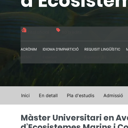
d’Ecosiste
Títol oficial
60 crèdits
ACRÒNIM
IDIOMA D’IMPARTICIÓ
REQUISIT LINGÜÍSTIC
MEMIC
Espanyol
Espanyol – B2
P
Valencià
Inici
En detall
Pla d'estudis
Admissió
Màster Universitari en A
d’Ecosistemes Marins i C