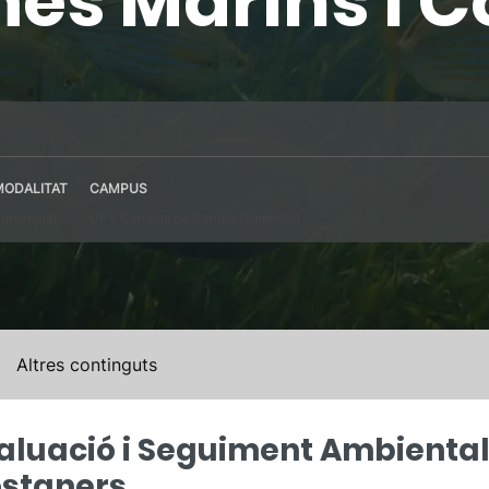
mes Marins i 
MODALITAT
CAMPUS
resencial
UPV Campus de Gandia (València)
Altres continguts
valuació i Seguiment Ambienta
ostaners