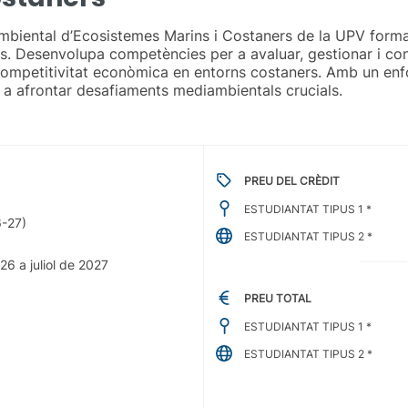
Ambiental d’Ecosistemes Marins i Costaners de la UPV form
rs. Desenvolupa competències per a avaluar, gestionar i con
 i competitivitat econòmica en entorns costaners. Amb un e
r a afrontar desafiaments mediambientals crucials.
PREU DEL CRÈDIT
ESTUDIANTAT TIPUS 1 *
6-27)
ESTUDIANTAT TIPUS 2 *
6 a juliol de 2027
PREU TOTAL
ESTUDIANTAT TIPUS 1 *
ESTUDIANTAT TIPUS 2 *