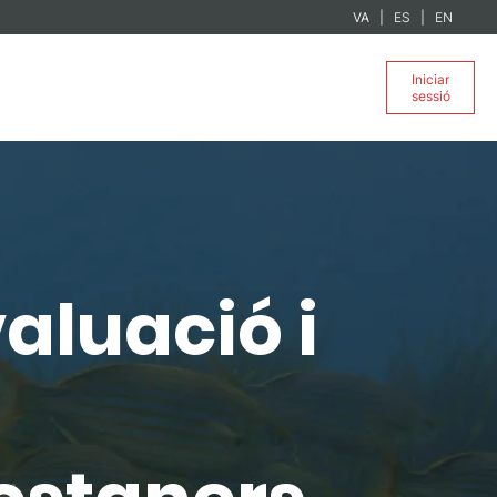
VA
ES
EN
Iniciar
sessió
aluació i