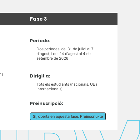
Fase 3
Període:
Dos períodes: del 31 de juliol al 7
d'agost; i del 24 d'agost al 4 de
setembre de 2026
 i
Dirigit a:
Tots els estudiants (nacionals, UE i
internacionals)
Preinscripció:
Sí, oberta en aquesta fase. Preinscriu-te