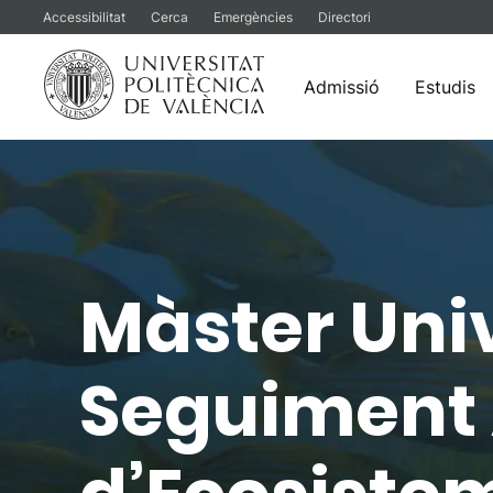
Accessibilitat
Cerca
Emergències
Directori
Admissió
Estudis
Vés
al
contingut
Màster Univ
Seguiment