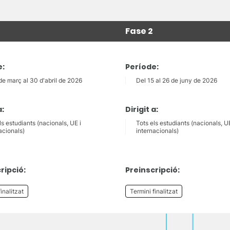
Fase 2
e:
Període:
de març al 30 d'abril de 2026
Del 15 al 26 de juny de 2026
a:
Dirigit a:
ls estudiants (nacionals, UE i
Tots els estudiants (nacionals, UE
acionals)
internacionals)
ripció:
Preinscripció:
inalitzat
Termini finalitzat