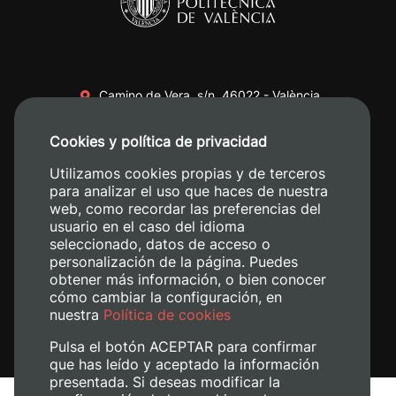
Camino de Vera, s/n. 46022 - València
+34 96 387 70 00
Cookies y política de privacidad
+34 620 04 00 50
Utilizamos cookies propias y de terceros
para analizar el uso que haces de nuestra
web, como recordar las preferencias del
usuario en el caso del idioma
seleccionado, datos de acceso o
personalización de la página. Puedes
obtener más información, o bien conocer
cómo cambiar la configuración, en
nuestra
Política de cookies
Pulsa el botón ACEPTAR para confirmar
que has leído y aceptado la información
presentada. Si deseas modificar la