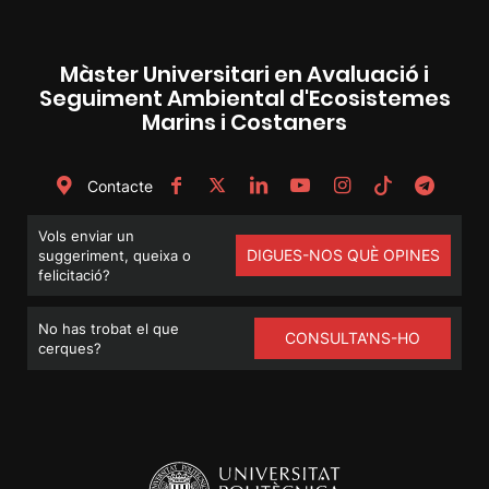
Màster Universitari en Avaluació i
Seguiment Ambiental d'Ecosistemes
Marins i Costaners
Contacte
Vols enviar un
DIGUES-NOS QUÈ OPINES
suggeriment, queixa o
felicitació?
No has trobat el que
CONSULTA'NS-HO
cerques?