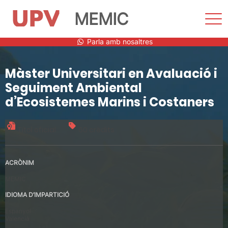
MEMIC
Most
men
Vés
Parla amb nosaltres
al
contingut
Màster Universitari en Avaluació i
Seguiment Ambiental
d’Ecosistemes Marins i Costaners
Títol oficial
60 crèdits
ACRÒNIM
MEMIC
IDIOMA D’IMPARTICIÓ
Espanyol
Valencià