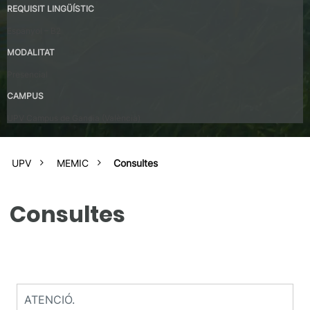
REQUISIT LINGÜÍSTIC
Espanyol – B2
MODALITAT
Presencial
CAMPUS
UPV Campus de Gandia (València)
UPV
MEMIC
Consultes
Consultes