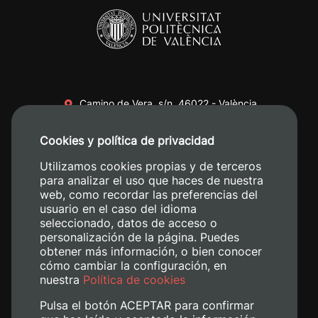
Camino de Vera, s/n. 46022 - València
+34 96 387 70 00
Cookies y política de privacidad
+34 620 04 00 50
Utilizamos cookies propias y de terceros
para analizar el uso que haces de nuestra
web, como recordar las preferencias del
usuario en el caso del idioma
seleccionado, datos de acceso o
personalización de la página. Puedes
obtener más información, o bien conocer
cómo cambiar la configuración, en
nuestra
Política de cookies
Pulsa el botón ACEPTAR para confirmar