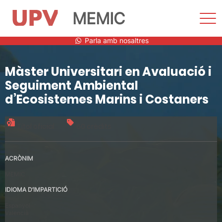
MEMIC
Most
men
Vés
Parla amb nosaltres
al
contingut
Màster Universitari en Avaluació i
Seguiment Ambiental
d’Ecosistemes Marins i Costaners
Títol oficial
60 crèdits
ACRÒNIM
MEMIC
IDIOMA D’IMPARTICIÓ
Espanyol
Valencià