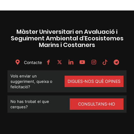
Màster Universitari en Avaluació i
Seguiment Ambiental d'Ecosistemes
Marins i Costaners
Contacte
Vols enviar un
DIGUES-NOS QUÈ OPINES
suggeriment, queixa o
felicitació?
No has trobat el que
CONSULTA'NS-HO
cerques?