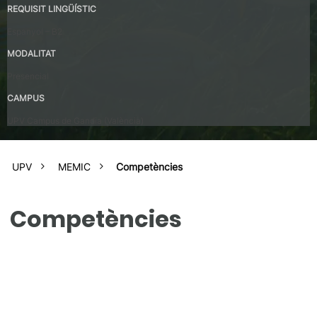
REQUISIT LINGÜÍSTIC
Espanyol – B2
MODALITAT
Presencial
CAMPUS
UPV Campus de Gandia (València)
UPV
MEMIC
Competències
Competències