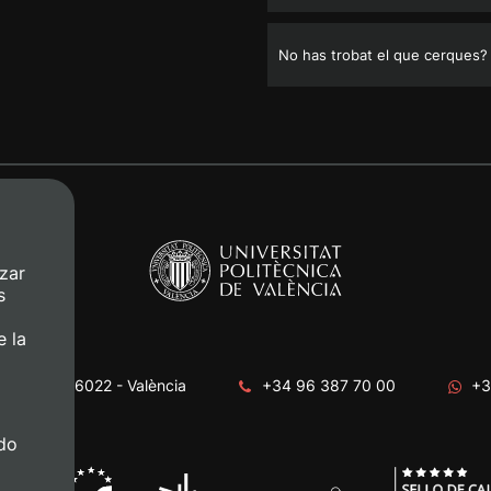
No has trobat el que cerques?
zar
s
e la
era, s/n. 46022 - València
+34 96 387 70 00
+3
do