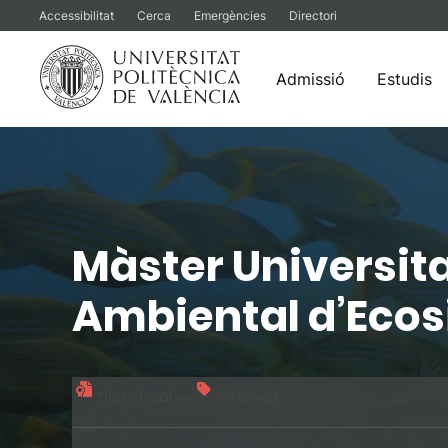
Accessibilitat
Cerca
Emergències
Directori
Admissió
Estudis
Vés
al
contingut
Màster Universita
Ambiental d’Ecos
Títol oficial
60 crèdits