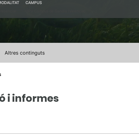
MODALITAT
CAMPUS
resencial
UPV Campus de Gandia (València)
Altres continguts
s
ó i informes