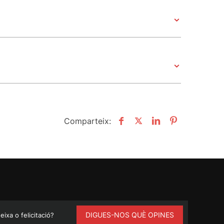
Comparteix:
DIGUES-NOS QUÈ OPINES
ixa o felicitació?