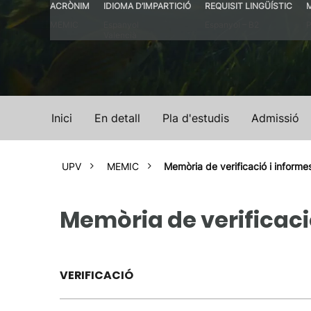
ACRÒNIM
IDIOMA D’IMPARTICIÓ
REQUISIT LINGÜÍSTIC
MEMIC
Espanyol
Espanyol – B2
P
Valencià
Inici
En detall
Pla d'estudis
Admissió
UPV
MEMIC
Memòria de verificació i informe
Memòria de verificaci
VERIFICACIÓ