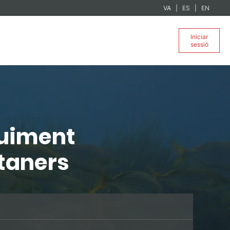
VA
ES
EN
Iniciar
sessió
guiment
taners