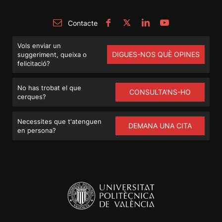
Contacte
Vols enviar un
DIGUES-NOS QUÈ OPINES
suggeriment, queixa o
felicitació?
No has trobat el que
CONSULTA'NS-HO
cerques?
Necessites que t'atenguen
DEMANA UNA CITA
en persona?