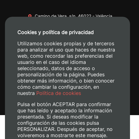
Camino de Vera, s/n. 46022 - València
+34 96 387 70 00
Cookies y política de privacidad
+34 620 04 00 50
Utilizamos cookies propias y de terceros
para analizar el uso que haces de nuestra
web, como recordar las preferencias del
usuario en el caso del idioma
seleccionado, datos de acceso o
personalización de la página. Puedes
obtener más información, o bien conocer
cómo cambiar la configuración, en
nuestra
Política de cookies
Pulsa el botón ACEPTAR para confirmar
que has leído y aceptado la información
presentada. Si deseas modificar la
configuración de las cookies pulsa
Avís legal
PERSONALIZAR. Después de aceptar, no
volveremos a mostrarte este mensaje.
Política de cookies