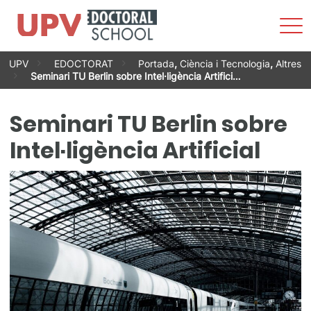
Most
men
Vés
UPV
EDOCTORAT
Portada
,
Ciència i Tecnologia
,
Altres
al
Seminari TU Berlin sobre Intel·ligència Artifici…
contingut
Seminari TU Berlin sobre
Intel·ligència Artificial