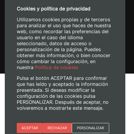
Cookies y política de privacidad
Utilizamos cookies propias y de terceros
para analizar el uso que haces de nuestra
web, como recordar las preferencias del
usuario en el caso del idioma
seleccionado, datos de acceso o
personalización de la página. Puedes
obtener más información, o bien conocer
cómo cambiar la configuración, en
nuestra
Política de cookies
Pulsa el botón ACEPTAR para confirmar
que has leído y aceptado la información
Avís legal
presentada. Si deseas modificar la
Política de cookies
configuración de las cookies pulsa
Política de privacitat
PERSONALIZAR. Después de aceptar, no
Gestiona les galetes
volveremos a mostrarte este mensaje.
© 2026
Universitat Politècnica de València
Esenciales
ACEPTAR
RECHAZAR
PERSONALIZAR