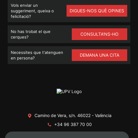
Vols enviar un
DIGUES-NOS QUÈ OPINES
suggeriment, queixa o
felicitació?
No has trobat el que
CONSULTA'NS-HO
cerques?
Necessites que t'atenguen
DEMANA UNA CITA
en persona?
Camino de Vera, s/n. 46022 - València
+34 96 387 70 00
+34 620 04 00 50