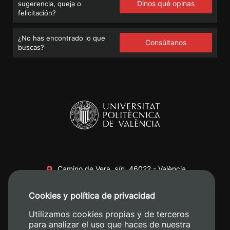
Dinos qué opinas
sugerencia, queja o
felicitación?
¿No has encontrado lo que
Consúltanos
buscas?
Camino de Vera, s/n. 46022 - València
+34 96 387 70 00
Cookies y política de privacidad
+34 620 04 00 50
Utilizamos cookies propias y de terceros
para analizar el uso que haces de nuestra