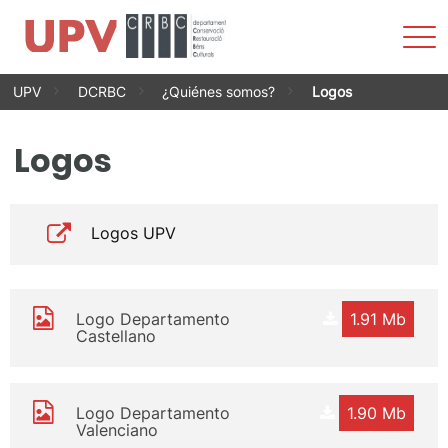
Most
men
Saltar
UPV
DCRBC
¿Quiénes somos?
Logos
al
contenido
Logos
Logos UPV
Logo Departamento
1.91 Mb
Castellano
Logo Departamento
1.90 Mb
Valenciano