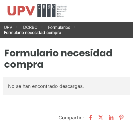
Most
men
Saltar
UPV
DCRBC
Formularios
al
Formulario necesidad compra
contenido
Formulario necesidad
compra
No se han encontrado descargas.
Compartir :