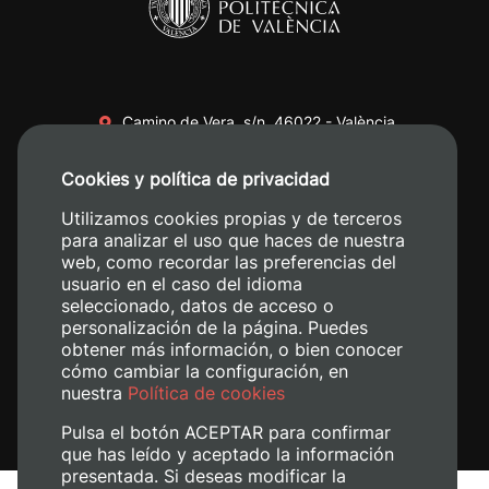
Camino de Vera, s/n. 46022 - València
+34 96 387 70 00
Cookies y política de privacidad
+34 620 04 00 50
Utilizamos cookies propias y de terceros
para analizar el uso que haces de nuestra
web, como recordar las preferencias del
usuario en el caso del idioma
seleccionado, datos de acceso o
personalización de la página. Puedes
obtener más información, o bien conocer
cómo cambiar la configuración, en
nuestra
Política de cookies
Pulsa el botón ACEPTAR para confirmar
que has leído y aceptado la información
presentada. Si deseas modificar la