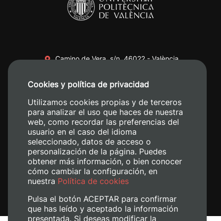
Camino de Vera, s/n. 46022 - València
+34 96 387 70 00
Cookies y política de privacidad
+34 620 04 00 50
Utilizamos cookies propias y de terceros
para analizar el uso que haces de nuestra
web, como recordar las preferencias del
usuario en el caso del idioma
seleccionado, datos de acceso o
personalización de la página. Puedes
obtener más información, o bien conocer
cómo cambiar la configuración, en
nuestra
Política de cookies
Pulsa el botón ACEPTAR para confirmar
que has leído y aceptado la información
presentada. Si deseas modificar la