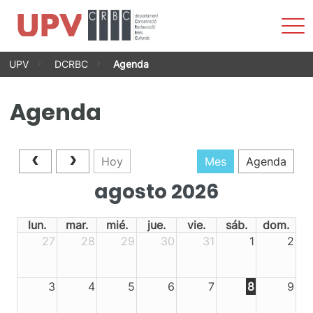
Most
men
Saltar
UPV
DCRBC
Agenda
al
contenido
Agenda
Hoy
Mes
Agenda
agosto 2026
lun.
mar.
mié.
jue.
vie.
sáb.
dom.
27
28
29
30
31
1
2
3
4
5
6
7
8
9