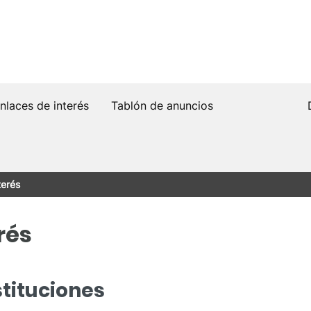
nlaces de interés
Tablón de anuncios
terés
rés
tituciones