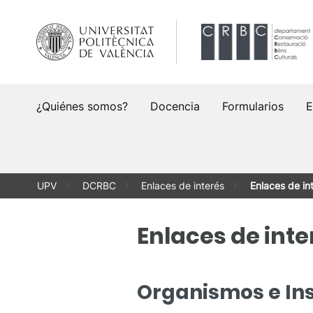
Saltar
al
contenido
¿Quiénes somos?
Docencia
Formularios
E
UPV
DCRBC
Enlaces de interés
Enlaces de in
Enlaces de inte
Organismos e Ins