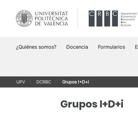
Saltar
al
contenido
¿Quiénes somos?
Docencia
Formularios
E
UPV
DCRBC
Grupos I+D+i
Grupos I+D+i