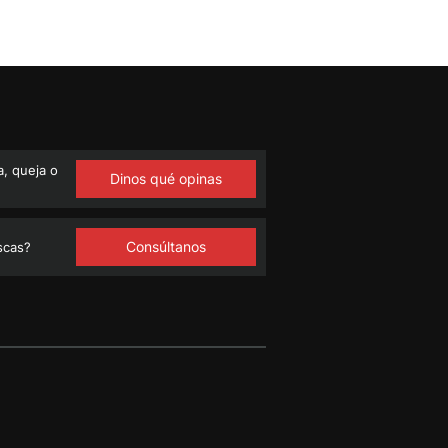
, queja o
Dinos qué opinas
Consúltanos
scas?