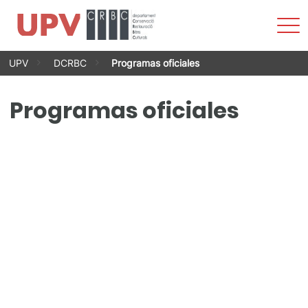
Most
men
Saltar
UPV
DCRBC
Programas oficiales
al
contenido
Programas oficiales