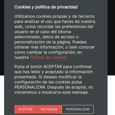
+34 96 387 70 00
Cookies y política de privacidad
+34 620 04 00 50
Utilizamos cookies propias y de terceros
para analizar el uso que haces de nuestra
web, como recordar las preferencias del
usuario en el caso del idioma
seleccionado, datos de acceso o
personalización de la página. Puedes
obtener más información, o bien conocer
cómo cambiar la configuración, en
nuestra
Política de cookies
Pulsa el botón ACEPTAR para confirmar
que has leído y aceptado la información
presentada. Si deseas modificar la
configuración de las cookies pulsa
Aviso legal
PERSONALIZAR. Después de aceptar, no
Política de cookies
volveremos a mostrarte este mensaje.
Política de privacidad
Gestionar cookies
Esenciales
ACEPTAR
RECHAZAR
PERSONALIZAR