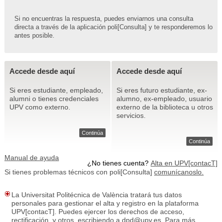
Si no encuentras la respuesta, puedes enviarnos una consulta
directa a través de la aplicación poli[Consulta] y te responderemos lo
antes posible.
Accede desde aquí
Accede desde aquí
Si eres estudiante, empleado,
Si eres futuro estudiante, ex-
alumni o tienes credenciales
alumno, ex-empleado, usuario
UPV como externo.
externo de la biblioteca u otros
servicios.
Continúa
Continúa
Manual de ayuda
¿No tienes cuenta?
Alta en UPV[contacT]
Si tienes problemas técnicos con poli[Consulta]
comunícanoslo.
La Universitat Politécnica de València tratará tus datos
personales para gestionar el alta y registro en la plataforma
UPV[contacT]. Puedes ejercer los derechos de acceso,
rectificación, y otros, escribiendo a dpd@upv.es. Para más