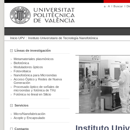
a
·
A
I
Buscar
I
Di
Inicio UPV
::
Instituto Universitario de Tecnología Nanofotónica
Líneas de investigación
Metamateriales plasmónicos
Biofotónica
Moduladores ópticos
Fotovoltaica
Nanofotónica para Microondas
Acceso Óptico y Redes de Nueva
Generación
Procesado óptico de señales de
microondas y fotónica de THz
Fotónica no lineal en Silicio
Servicios
Micro/Nanofabricación
Acoplo y Encapsulado
Instituto Uni
Contacto