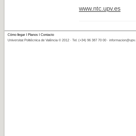
www.ntc.upv.es
Cómo llegar
I
Planos
I
Contacto
Universitat Politècnica de València © 2012 · Tel. (+34) 96 387 70 00 ·
informacion@upv.