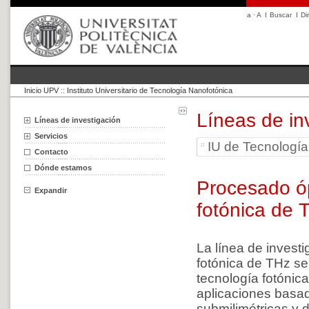
a
·
A
I
Buscar
I
Di
Inicio UPV
::
Instituto Universitario de Tecnología Nanofotónica
Líneas de in
Líneas de investigación
Servicios
IU de Tecnologí
Contacto
Dónde estamos
Procesado óp
Expandir
fotónica de 
La línea de invest
fotónica de THz se
tecnología fotóni
aplicaciones basad
submilimétricas y 