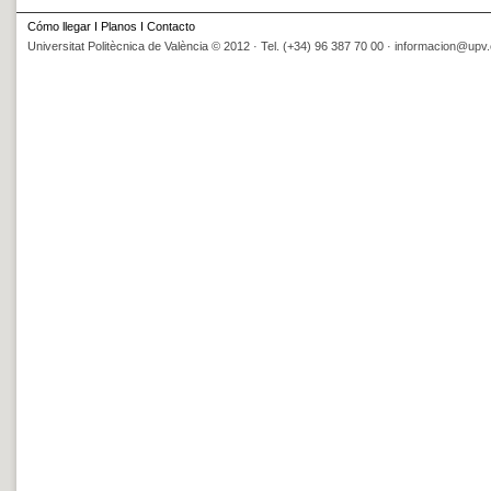
Cómo llegar
I
Planos
I
Contacto
Universitat Politècnica de València © 2012 · Tel. (+34) 96 387 70 00 ·
informacion@upv.