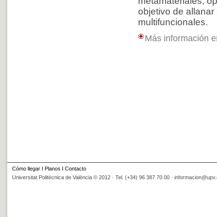
metamateriales
,
op
objetivo
de allanar
multifuncionales.
Más información 
Cómo llegar
I
Planos
I
Contacto
Universitat Politècnica de València © 2012 · Tel. (+34) 96 387 70 00 ·
informacion@upv.