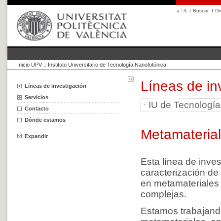
a
·
A
I
Buscar
I
Di
Inicio UPV
::
Instituto Universitario de Tecnología Nanofotónica
Líneas de in
Líneas de investigación
Servicios
IU de Tecnologí
Contacto
Dónde estamos
Metamateria
Expandir
Esta línea de inves
caracterización de
en
metamateriales
complejas.
Estamos trabajan