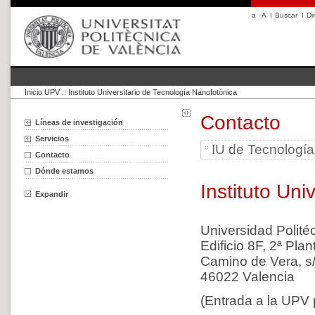
a
·
A
I
Buscar
I
Di
Inicio UPV
::
Instituto Universitario de Tecnología Nanofotónica
Contacto
Líneas de investigación
Servicios
IU de Tecnologí
Contacto
Dónde estamos
Instituto Un
Expandir
Universidad Polité
Edificio 8F,
2ª
Plan
Camino de Vera, s
46022 Valencia
(Entrada a la UPV 