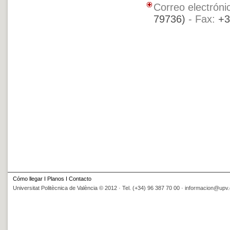
Correo electróni
79736)
- Fax:
+3
Cómo llegar
I
Planos
I
Contacto
Universitat Politècnica de València © 2012 · Tel. (+34) 96 387 70 00 ·
informacion@upv.