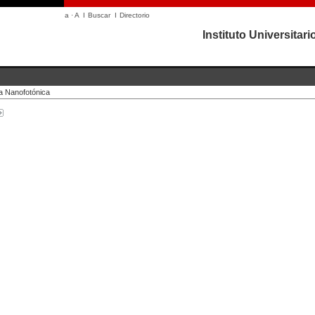
a
·
A
I
Buscar
I
Directorio
Instituto Universita
ía Nanofotónica