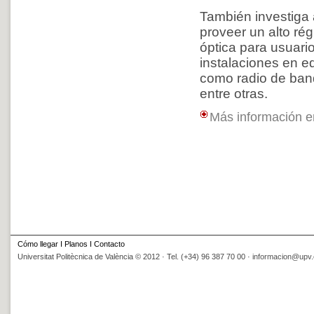
También investiga a
proveer un alto rég
óptica para usuari
instalaciones en ed
como radio de ban
entre otras.
Más información 
Cómo llegar
I
Planos
I
Contacto
Universitat Politècnica de València © 2012 · Tel. (+34) 96 387 70 00 ·
informacion@upv.