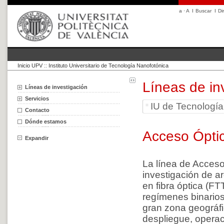
a
·
A
I
Buscar
I
Di
Inicio UPV
::
Instituto Universitario de Tecnología Nanofotónica
Líneas de in
Líneas de investigación
Servicios
IU de Tecnologí
Contacto
Dónde estamos
Acceso Ópti
Expandir
La línea de Acces
investigación de a
en fibra óptica (F
regímenes binarios
gran zona geográf
despliegue, opera