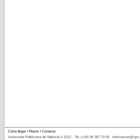
Cómo llegar
I
Planos
I
Contacto
Universitat Politècnica de València © 2012 · Tel. (+34) 96 387 70 00 ·
informacion@upv.