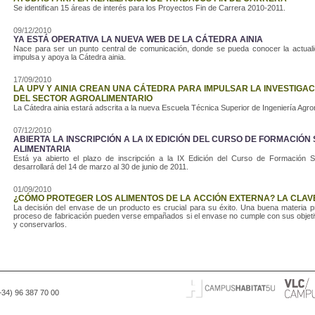
Se identifican 15 áreas de interés para los Proyectos Fin de Carrera 2010-2011.
09/12/2010
YA ESTÁ OPERATIVA LA NUEVA WEB DE LA CÁTEDRA AINIA
Nace para ser un punto central de comunicación, donde se pueda conocer la actualid
impulsa y apoya la Cátedra ainia.
17/09/2010
LA UPV Y AINIA CREAN UNA CÁTEDRA PARA IMPULSAR LA INVESTIGA
DEL SECTOR AGROALIMENTARIO
La Cátedra ainia estará adscrita a la nueva Escuela Técnica Superior de Ingeniería Agro
07/12/2010
ABIERTA LA INSCRIPCIÓN A LA IX EDICIÓN DEL CURSO DE FORMACIÓ
ALIMENTARIA
Está ya abierto el plazo de inscripción a la IX Edición del Curso de Formación Su
desarrollará del 14 de marzo al 30 de junio de 2011.
01/09/2010
¿CÓMO PROTEGER LOS ALIMENTOS DE LA ACCIÓN EXTERNA? LA CLAVE
La decisión del envase de un producto es crucial para su éxito. Una buena materia pr
proceso de fabricación pueden verse empañados si el envase no cumple con sus objetiv
y conservarlos.
(+34) 96 387 70 00