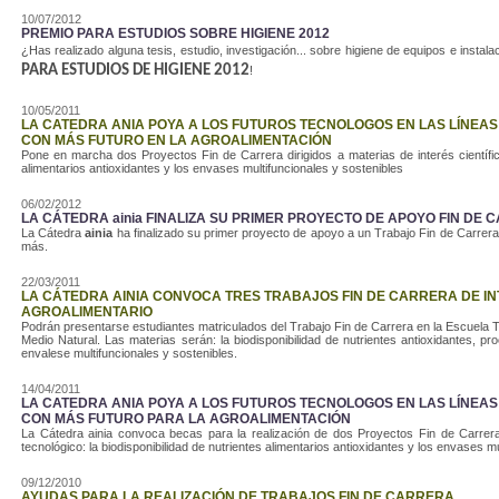
10/07/2012
PREMIO PARA ESTUDIOS SOBRE HIGIENE 2012
¿Has realizado alguna tesis, estudio, investigación... sobre higiene de equipos e instal
PARA ESTUDIOS DE HIGIENE 2012
!
10/05/2011
LA CATEDRA ANIA POYA A LOS FUTUROS TECNOLOGOS EN LAS LÍNEAS
CON MÁS FUTURO EN LA AGROALIMENTACIÓN
Pone en marcha dos Proyectos Fin de Carrera dirigidos a materias de interés científico-
alimentarios antioxidantes y los envases multifuncionales y sostenibles
06/02/2012
LA CÁTEDRA ainia FINALIZA SU PRIMER PROYECTO DE APOYO FIN DE
La Cátedra
ainia
ha finalizado su primer proyecto de apoyo a un Trabajo Fin de Carrera
más.
22/03/2011
LA CÁTEDRA AINIA CONVOCA TRES TRABAJOS FIN DE CARRERA DE I
AGROALIMENTARIO
Podrán presentarse estudiantes matriculados del Trabajo Fin de Carrera en la Escuela T
Medio Natural. Las materias serán: la biodisponibilidad de nutrientes antioxidantes, 
envalese multifuncionales y sostenibles.
14/04/2011
LA CATEDRA ANIA POYA A LOS FUTUROS TECNOLOGOS EN LAS LÍNEAS
CON MÁS FUTURO PARA LA AGROALIMENTACIÓN
La Cátedra ainia convoca becas para la realización de dos Proyectos Fin de Carrera di
tecnológico: la biodisponibilidad de nutrientes alimentarios antioxidantes y los envases mu
09/12/2010
AYUDAS PARA LA REALIZACIÓN DE TRABAJOS FIN DE CARRERA