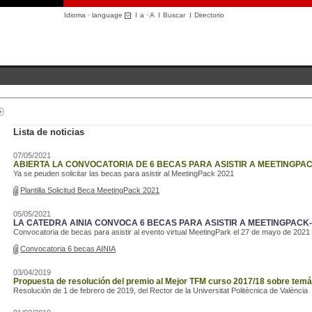
Idioma · language
I
a
·
A
I
Buscar
I
Directorio
Lista de noticias
07/05/2021
ABIERTA LA CONVOCATORIA DE 6 BECAS PARA ASISTIR A MEETINGPAC
Ya se peuden solicitar las becas para asistir al MeetingPack 2021
Plantilla Solicitud Beca MeetingPack 2021
05/05/2021
LA CATEDRA AINIA CONVOCA 6 BECAS PARA ASISTIR A MEETINGPACK-
Convocatoria de becas para asistir al evento virtual MeetingPark el 27 de mayo de 2021
Convocatoria 6 becas AINIA
03/04/2019
Propuesta de resolución del premio al Mejor TFM curso 2017/18 sobre temá
Resolución de 1 de febrero de 2019, del Rector de la Universitat Politècnica de València