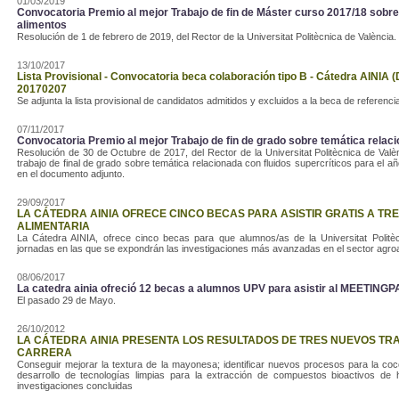
01/03/2019
Convocatoria Premio al mejor Trabajo de fin de Máster curso 2017/18 sobr
alimentos
Resolución de 1 de febrero de 2019, del Rector de la Universitat Politècnica de València.
13/10/2017
Lista Provisional - Convocatoria beca colaboración tipo B - Cátedra AINIA (
20170207
Se adjunta la lista provisional de candidatos admitidos y excluidos a la beca de referenc
07/11/2017
Convocatoria Premio al mejor Trabajo de fin de grado sobre temática relaci
Resolución de 30 de Octubre de 2017, del Rector de la Universitat Politècnica de Valè
trabajo de final de grado sobre temática relacionada con fluidos supercríticos para el a
en el documento adjunto.
29/09/2017
LA CÁTEDRA AINIA OFRECE CINCO BECAS PARA ASISTIR GRATIS A T
ALIMENTARIA
La Cátedra AINIA, ofrece cinco becas para que alumnos/as de la Universitat Politèc
jornadas en las que se expondrán las investigaciones más avanzadas en el sector agroa
08/06/2017
La catedra ainia ofreció 12 becas a alumnos UPV para asistir al MEETING
El pasado 29 de Mayo.
26/10/2012
LA CÁTEDRA AINIA PRESENTA LOS RESULTADOS DE TRES NUEVOS TRA
CARRERA
Conseguir mejorar la textura de la mayonesa; identificar nuevos procesos para la coc
desarrollo de tecnologías limpias para la extracción de compuestos bioactivos de 
investigaciones concluidas