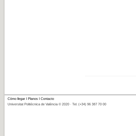
Cómo llegar
I
Planos
I
Contacto
Universitat Politècnica de València © 2020 · Tel. (+34) 96 387 70 00