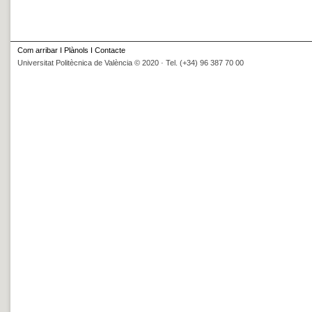
Com arribar
I
Plànols
I
Contacte
Universitat Politècnica de València © 2020 · Tel. (+34) 96 387 70 00