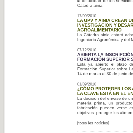
la actualidad de los servicio
Cátedra ainia.
17/09/2010
LA UPV Y AINIA CREAN 
INVESTIGACION Y DES
AGROALIMENTARIO
La Cátedra ainia estará ads
Ingeniería Agronómica y del 
07/12/2010
ABIERTA LA INSCRIPCIÓN
FORMACIÓN SUPERIOR S
Está ya abierto el plazo d
Formación Superior sobre Leg
14 de marzo al 30 de junio d
01/09/2010
¿CÓMO PROTEGER LOS A
LA CLAVE ESTÁ EN EL E
La decisión del envase de un
materia prima, un producto
fabricación pueden verse 
objetivos: proteger los alime
[
totes les notícies
]