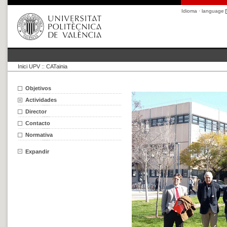
Idioma · language
Inici UPV
::
CATainia
Objetivos
Actividades
Director
Contacto
Normativa
Expandir