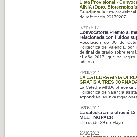
Lista Provisional - Convoc
AINIA (Dpto. Biotecnología
Se adjunta la lista provisiona
de referencia 20170207
07/11/2017
Convocatoria Premio al mej
relacionada con fluidos su
Resolución de 30 de Octub
Politècnica de València, por
de final de grado sobre temát
el año 2017, que se regira
adjunto.
29/09/2017
LA CÁTEDRA AINIA OFRE
GRATIS A TRES JORNAD
La Cátedra AINIA, ofrece cin
Politècnica de València asist
expondrán las investigacione
08/06/2017
La catedra ainia ofreció 12
MEETINGPACK
El pasado 29 de Mayo.
26/10/2012