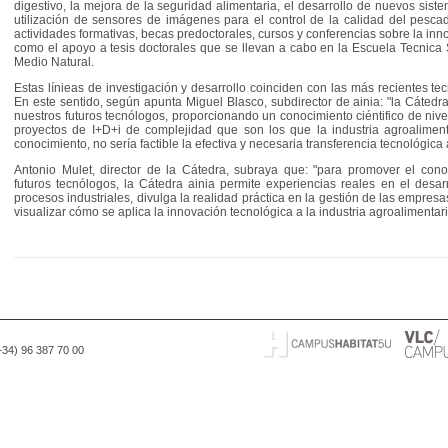
digestivo, la mejora de la seguridad alimentaria, el desarrollo de nuevos sist
utilización de sensores de imágenes para el control de la calidad del pescad
actividades formativas, becas predoctorales, cursos y conferencias sobre la inno
como el apoyo a tesis doctorales que se llevan a cabo en la Escuela Tecnica 
Medio Natural.
Estas línieas de investigación y desarrollo coinciden con las más recientes te
En este sentido, según apunta Miguel Blasco, subdirector de ainia: "la Cátedra
nuestros futuros tecnólogos, proporcionando un conocimiento ciéntifico de niv
proyectos de I+D+i de complejidad que son los que la industria agroalime
conocimiento, no sería factible la efectiva y necesaria transferencia tecnológica
Antonio Mulet, director de la Cátedra, subraya que: "para promover el conoci
futuros tecnólogos, la Cátedra ainia permite experiencias reales en el desar
procesos industriales, divulga la realidad práctica en la gestión de las empresa
visualizar cómo se aplica la innovación tecnológica a la industria agroalimentari
(+34) 96 387 70 00