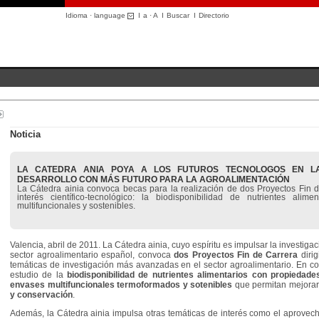
Idioma · language
I
a
·
A
I
Buscar
I
Directorio
Noticia
LA CATEDRA ANIA POYA A LOS FUTUROS TECNOLOGOS EN LAS
DESARROLLO CON MÁS FUTURO PARA LA AGROALIMENTACIÓN
La Cátedra ainia convoca becas para la realización de dos Proyectos Fin de
interés científico-tecnológico: la biodisponibilidad de nutrientes alim
multifuncionales y sostenibles.
Valencia, abril de 2011. La Cátedra ainia, cuyo espíritu es impulsar la investigac
sector agroalimentario español, convoca
dos Proyectos Fin de Carrera
diri
temáticas de investigación más avanzadas en el sector agroalimentario. En conc
estudio de la
biodisponibilidad de nutrientes alimentarios con propiedade
envases multifuncionales termoformados y sotenibles
que permitan mejora
y conservación
.
Además, la Cátedra ainia impulsa otras temáticas de interés como el aprovech