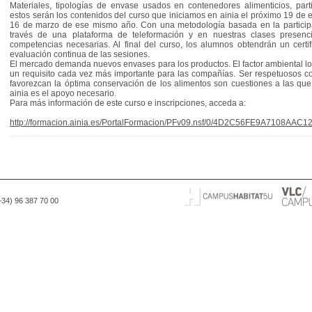
Materiales, tipologías de envase usados en contenedores alimenticios, parti
estos serán los contenidos del curso que iniciamos en ainia el próximo 19 de 
16 de marzo de ese mismo año. Con una metodología basada en la participa
través de una plataforma de teleformación y en nuestras clases presencia
competencias necesarias. Al final del curso, los alumnos obtendrán un cert
evaluación continua de las sesiones.
El mercado demanda nuevos envases para los productos. El factor ambiental lo
un requisito cada vez más importante para las compañías. Ser respetuosos co
favorezcan la óptima conservación de los alimentos son cuestiones a las que
ainia es el apoyo necesario.
Para más información de este curso e inscripciones, acceda a:
http://formacion.ainia.es/PortalFormacion/PFv09.nsf/0/4D2C56FE9A7108A
(+34) 96 387 70 00