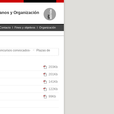
anos y Organización
Contacto
I
Fines y objetivos
I
Organización
oncursos convocados-
Plazas de
203Kb
201Kb
141Kb
122Kb
99Kb