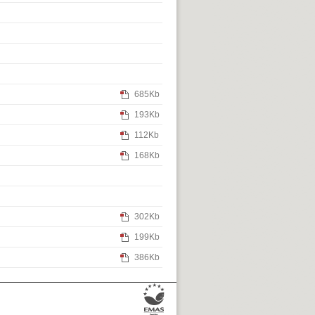
685Kb
193Kb
112Kb
168Kb
302Kb
199Kb
386Kb